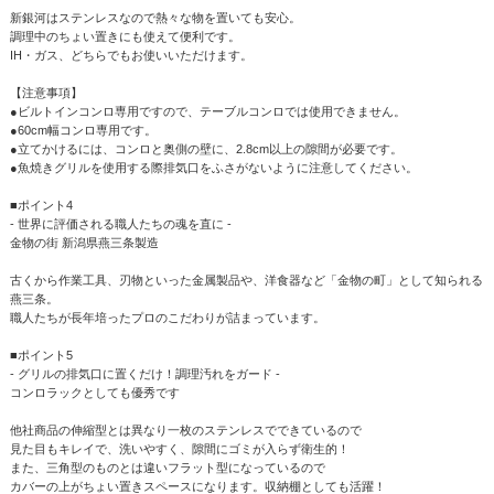
新銀河はステンレスなので熱々な物を置いても安心。
調理中のちょい置きにも使えて便利です。
IH・ガス、どちらでもお使いいただけます。
【注意事項】
●ビルトインコンロ専用ですので、テーブルコンロでは使用できません。
●60cm幅コンロ専用です。
●立てかけるには、コンロと奥側の壁に、2.8cm以上の隙間が必要です。
●魚焼きグリルを使用する際排気口をふさがないように注意してください。
■ポイント4
- 世界に評価される職人たちの魂を直に -
金物の街 新潟県燕三条製造
古くから作業工具、刃物といった金属製品や、洋食器など「金物の町」として知られる
燕三条。
職人たちが長年培ったプロのこだわりが詰まっています。
■ポイント5
- グリルの排気口に置くだけ！調理汚れをガード -
コンロラックとしても優秀です
他社商品の伸縮型とは異なり一枚のステンレスでできているので
見た目もキレイで、洗いやすく、隙間にゴミが入らず衛生的！
また、三角型のものとは違いフラット型になっているので
カバーの上がちょい置きスペースになります。収納棚としても活躍！