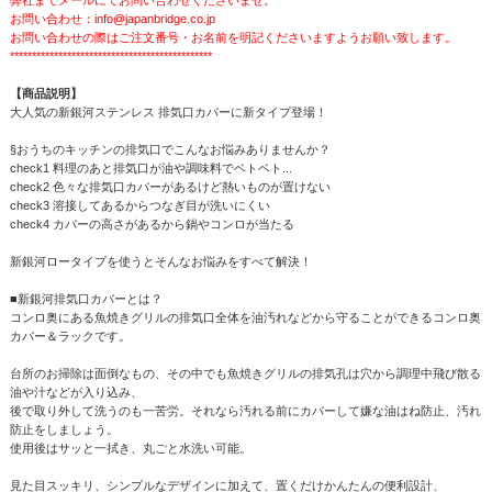
お問い合わせ：info@japanbridge.co.jp
お問い合わせの際はご注文番号・お名前を明記くださいますようお願い致します。
**********************************************
【商品説明】
大人気の新銀河ステンレス 排気口カバーに新タイプ登場！
§おうちのキッチンの排気口でこんなお悩みありませんか？
check1 料理のあと排気口が油や調味料でベトベト...
check2 色々な排気口カバーがあるけど熱いものが置けない
check3 溶接してあるからつなぎ目が洗いにくい
check4 カバーの高さがあるから鍋やコンロが当たる
新銀河ロータイプを使うとそんなお悩みをすべて解決！
■新銀河排気口カバーとは？
コンロ奥にある魚焼きグリルの排気口全体を油汚れなどから守ることができるコンロ奥
カバー＆ラックです。
台所のお掃除は面倒なもの、その中でも魚焼きグリルの排気孔は穴から調理中飛び散る
油や汁などが入り込み、
後で取り外して洗うのも一苦労。それなら汚れる前にカバーして嫌な油はね防止、汚れ
防止をしましょう。
使用後はサッと一拭き、丸ごと水洗い可能。
見た目スッキリ、シンプルなデザインに加えて、置くだけかんたんの便利設計、