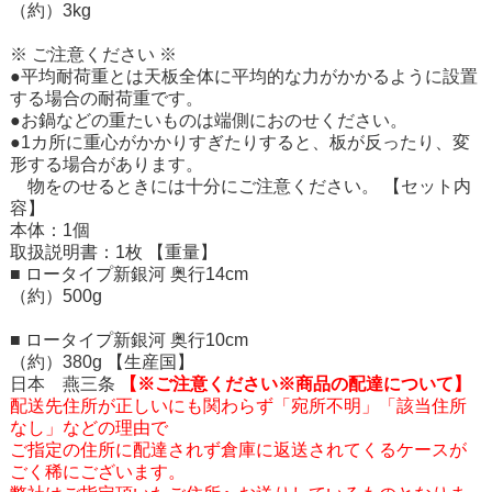
（約）3kg
※ ご注意ください ※
●平均耐荷重とは天板全体に平均的な力がかかるように設置
する場合の耐荷重です。
●お鍋などの重たいものは端側におのせください。
●1カ所に重心がかかりすぎたりすると、板が反ったり、変
形する場合があります。
物をのせるときには十分にご注意ください。
【セット内
容】
本体：1個
取扱説明書：1枚
【重量】
■ ロータイプ新銀河 奥行14cm
（約）500g
■ ロータイプ新銀河 奥行10cm
（約）380g
【生産国】
日本 燕三条
【※ご注意ください※商品の配達について】
配送先住所が正しいにも関わらず「宛所不明」「該当住所
なし」などの理由で
ご指定の住所に配達されず倉庫に返送されてくるケースが
ごく稀にございます。