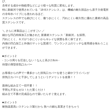
び、
含有する成分や熱処理などにより様々な性質に変化します。
特に新銀河で使用されている「18-8ステンレス」は、機械の耐久部品から原子力発電所
の冷却水パイプにも使われるほど、
ステンレスの中でも錆びにくく、傷つきにくく、汚れにくい耐久性に優れた素材の高品
質ステンレスです。
＼ さらに本製品はここがすごい ／
細かな凹凸特殊加工が施された 新素材ステンレス「新銀河」を採用。
汚れにくく、キズがつきにくいからキレイな状態を長く保てます。
内側の凹凸加工と外側のマットな質感で、ワンランク上のリッチな使用感を味わうこと
ができます。
■ポイント2
- コンロ周りを圧迫しない！なんと高さ2.8cm -
待望の薄型排気口カバー
お客様からの声で一番多かった排気口カバーを使うと鍋やフライパンが
排気口カバーと干渉してしまうというデメリットを改善！！
面倒な組み立て一切不要！！
手間も不安もゼロ！ただ置くだけ！
組み立て不要の完成品なので届いたらすぐ使えます。
■ポイント3
耐熱温度高いステンレス製だから 熱々の鍋も直置きできちゃう