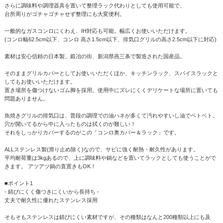
さらに調味料や調理器具を置いて整理ラック代わりとしても使用可能で、
台所周りがゴチャゴチャせず整理にも大変便利。
一般的なガスコンロにくわえ、IH対応も可能。幅広くお使いいただけます。
(コンロ幅62.5cm以下、コンロ 高さ1.5cm以下、排気口グリルの高さ2.5cm以下に対応)
素材は安心信頼の日本製。鍛冶の街、新潟県燕三条で製造された国産品。
そのままグリルカバーとしてお使いいただくほか、キッチンラック、スパイスラックと
してもお使いいただけます。
置き場所を傷つけないゴム脚を採用。使用中にズレにくくデリケートな場所に置いても
問題ありません。
魚焼きグリルの排気口は、普段の調理での油ハネが多くて汚れやすいし油でベトベト。
穴が開いてるから中に入ったものは拭くのが難しい！
それをしっかりカバーするのがこの「コンロ奥カバー＆ラック」です。
ALLステンレス製(滑り止め除く)なので、サビに強く耐熱・耐久性があります。
平均耐荷重は3kgあるので、上に調味料や鍋などを置いてラックとしても使うことがで
きます。 アツアツ鍋の直置きもOK！
■ポイント1
- 錆びにくく傷つきにくいから長持ち -
丈夫で耐久性に優れたステンレス採用
そもそもステンレスは錆びにくい素材ですが、その種類はなんと200種類以上にも及