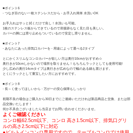
■ポイント6
- つなぎ目のない一枚ステンレスだから - お手入れ簡単 水洗いOK
お手入れはサッと拭くだけで良し！水洗いも可能。
1枚のステンレス板からできているので溶接跡もなく見た目も美しい。
カバーの脚には滑り止めもついているので安定し滑りません。
■ポイント7
- あなたにあった排気口カバーを - 用途によって選べる2タイプ
とにかくスリムなコンロカバーが欲しい方は奥行10cmがおすすめ☆
奥行きが10cmしかないので場所を取りません！もちろんラックとしても使用可能!
少し広めの奥行14cmタイプは奥行きが広めなので幅のある鍋も置けます。
とくにラックとして重宝したい方におすすめです。
■ポイント8
- 長～く使ってほしいから - 万が一の安心保障もしっかり
初期不良の場合はご購入から30日までにご連絡いただければ新品商品と交換、または部
品交換いたします！
何か不具合ございましたら当店までお問い合わせくださいませ。
よくご確認ください
コンロ幅62.5cm以下、コンロ 高さ1.5cm以下、排気口グリ
ルの高さ2.5cm以下に対応
●ビルトインコンロ専用ですので、テーブルコンロでは使用