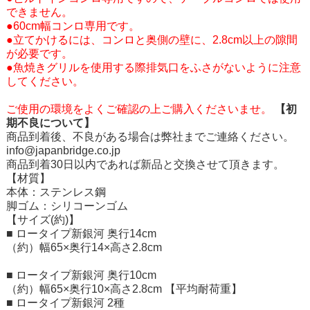
できません。
●60cm幅コンロ専用です。
●立てかけるには、コンロと奥側の壁に、2.8cm以上の隙間
が必要です。
●魚焼きグリルを使用する際排気口をふさがないように注意
してください。
ご使用の環境をよくご確認の上ご購入くださいませ。
【初
期不良について】
商品到着後、不良がある場合は弊社までご連絡ください。
info@japanbridge.co.jp
商品到着30日以内であれば新品と交換させて頂きます。
【材質】
本体：ステンレス鋼
脚ゴム：シリコーンゴム
【サイズ(約)】
■ ロータイプ新銀河 奥行14cm
（約）幅65×奥行14×高さ2.8cm
■ ロータイプ新銀河 奥行10cm
（約）幅65×奥行10×高さ2.8cm
【平均耐荷重】
■ ロータイプ新銀河 2種